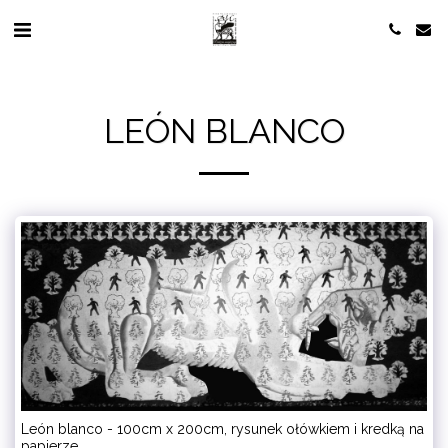
LEÓN BLANCO
León blanco - 100cm x 200cm, rysunek ołówkiem i kredką na
papierze.