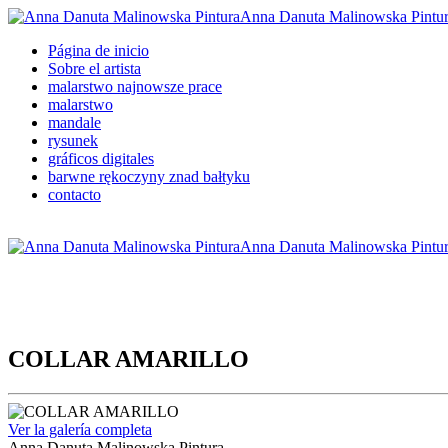
Anna Danuta Malinowska Pintu
Página de inicio
Sobre el artista
malarstwo najnowsze prace
malarstwo
mandale
rysunek
gráficos digitales
barwne rękoczyny znad bałtyku
contacto
Anna Danuta Malinowska Pintu
COLLAR AMARILLO
Ver la galería completa
Anna Danuta Malinowska Pintura