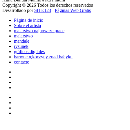
Copyright © 2026 Todos los derechos reservados
Desarrollado por
SITE123
-
Páginas Web Gratis
Página de inicio
Sobre el artista
malarstwo najnowsze prace
malarstwo
mandale
rysunek
gráficos digitales
barwne rękoczyny znad bałtyku
contacto