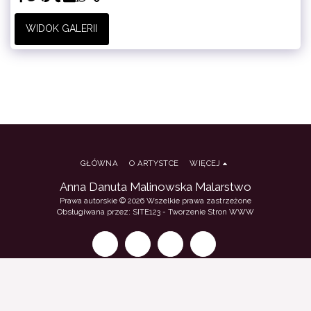
WIDOK GALERII
GŁÓWNA
O ARTYSTCE
WIĘCEJ
Anna Danuta Malinowska Malarstwo
Prawa autorskie © 2026 Wszelkie prawa zastrzeżone
Obsługiwana przez:
SITE123
-
Tworzenie Stron WWW